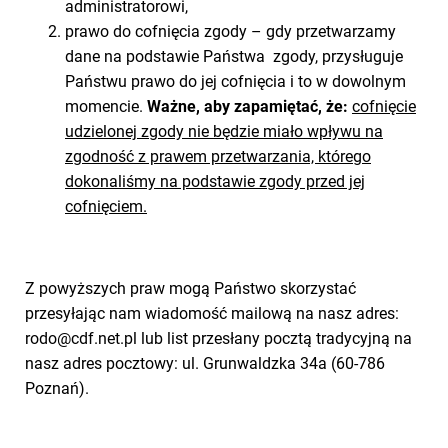
administratorowi,
prawo do cofnięcia zgody – gdy przetwarzamy
dane na podstawie Państwa zgody, przysługuje
Państwu prawo do jej cofnięcia i to w dowolnym
momencie.
Ważne, aby zapamiętać, że:
cofnięcie
udzielonej zgody nie będzie miało wpływu na
zgodność z prawem przetwarzania, którego
dokonaliśmy na podstawie zgody przed jej
cofnięciem.
Z powyższych praw mogą Państwo skorzystać
przesyłając nam wiadomość mailową na nasz adres:
rodo@cdf.net.pl lub list przesłany pocztą tradycyjną na
nasz adres pocztowy: ul. Grunwaldzka 34a (60-786
Poznań).