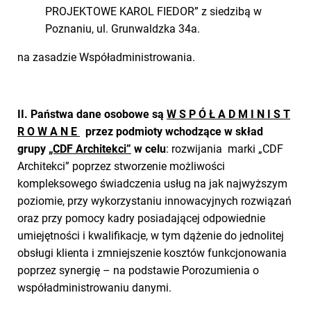
PROJEKTOWE KAROL FIEDOR” z siedzibą w
Poznaniu, ul. Grunwaldzka 34a.
na zasadzie Współadministrowania.
II. Państwa dane osobowe są
W S P Ó Ł A D M I N I S T
R O W A N E
przez podmioty wchodzące w skład
grupy
„CDF Architekci”
w celu
: rozwijania marki „CDF
Architekci” poprzez stworzenie możliwości
kompleksowego świadczenia usług na jak najwyższym
poziomie, przy wykorzystaniu innowacyjnych rozwiązań
oraz przy pomocy kadry posiadającej odpowiednie
umiejętności i kwalifikacje, w tym dążenie do jednolitej
obsługi klienta i zmniejszenie kosztów funkcjonowania
poprzez synergię – na podstawie Porozumienia o
współadministrowaniu danymi.