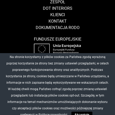
ZESPÓŁ
DOT INTERIORS
KLIENCI
KONTAKT
DOKUMENTACJA RODO
FUNDUSZE EUROPEJSKIE
Na stronie korzystamy z plików cookies za Państwa zgodą wyrażoną
CDF Architekci
poprzez korzystanie ze strony bez zmiany ustawień przeglądarki, w celach
ul. Grunwaldzka 34 A
poprawnego funkcjonowania strony oraz analitycznych. Podczas
60-786 Poznań
korzystania ze strony, cookies będą umieszczane w Państwa urządzeniu, a
T:
61 860 21 21
informacje w nich zapisane będą wykorzystywane we wskazanych celach.
E:
info@cdf.net.pl
W każdej chwili mogą Państwo cofnąć zgodę poprzez zmianę ustawień
facebook
przeglądarki lub instalację plików cookies opt-out. Szczegóły, w tym
informacje na temat mechanizmów umożliwiających dokonanie wyboru
WDROŻENIE: MEDIAPRACOWNIA
czy akceptacji plików cookies oraz możliwości późniejszej zmiany
preferencji w
Polityce prywatności.
Akceptuję